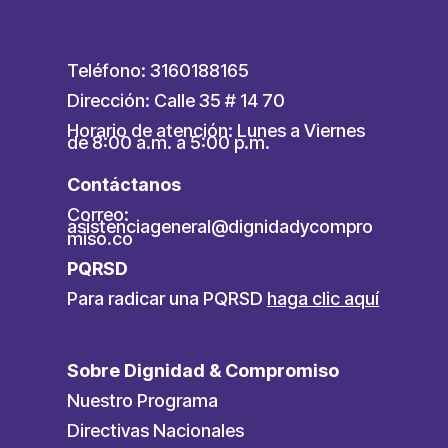
Teléfono: 3160188165
Dirección: Calle 35 # 14 70
Horario de atención: Lunes a Viernes
de 8:00 a.m. a 5:00 p.m.
Contáctanos
Correo:
asistenciageneral@dignidadycompro
miso.co
PQRSD
Para radicar una PQRSD
haga clic aquí
Sobre Dignidad & Compromiso
Nuestro Programa
Directivas Nacionales