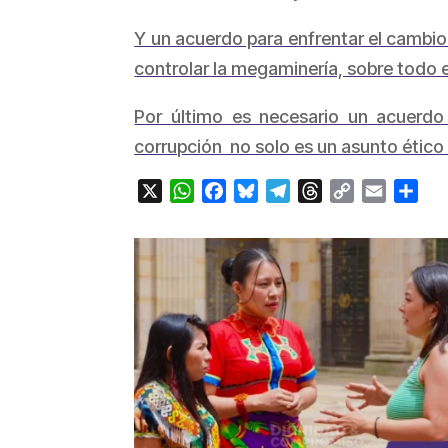
Y un acuerdo para enfrentar el cambio c
controlar la megaminería, sobre todo e
Por último es necesario un acuerdo 
corrupción no solo es un asunto ético 
X
WhatsApp
Facebook
Bluesky
Telegram
Threads
Copy
Email
Com
Link