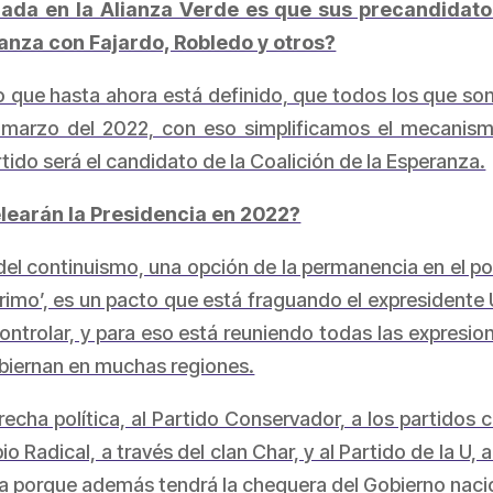
ada en la Alianza Verde es que sus precandidato
ranza con Fajardo, Robledo y otros?
o que hasta ahora está definido, que todos los que s
e marzo del 2022, con eso simplificamos el mecanism
tido será el candidato de la Coalición de la Esperanza.
learán la Presidencia en 2022?
el continuismo, una opción de la permanencia en el pod
imo’, es un pacto que está fraguando el expresidente Ur
ntrolar, y para eso está reuniendo todas las expresione
gobiernan en muchas regiones.
recha política, al Partido Conservador, a los partidos 
adical, a través del clan Char, y al Partido de la U, a
 porque además tendrá la chequera del Gobierno naci