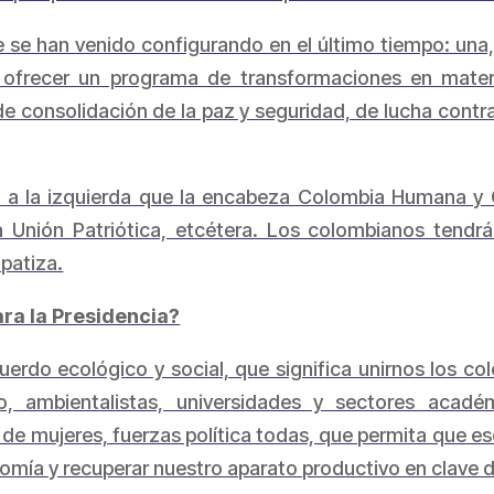
e han venido configurando en el último tiempo: una, 
ofrecer un programa de transformaciones en materia
e consolidación de la paz y seguridad, de lucha contra
 a la izquierda que la encabeza Colombia Humana y G
 Unión Patriótica, etcétera. Los colombianos tendr
patiza.
ra la Presidencia?
erdo ecológico y social, que significa unirnos los co
, ambientalistas, universidades y sectores académ
 de mujeres, fuerzas política todas, que permita que e
onomía y recuperar nuestro aparato productivo en clave d