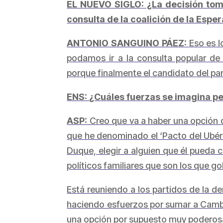
EL NUEVO SIGLO:
¿La decisión tom
consulta de la coalición de la Espe
ANTONIO SANGUINO PÁEZ:
Eso es l
podamos ir a la consulta popular d
porque finalmente el candidato del par
ENS:
¿Cuáles fuerzas se imagina pe
ASP:
Creo que va a haber una opción d
que he denominado el ‘Pacto del Ubérr
Duque, elegir a alguien que él pueda co
políticos familiares que son los que 
Está reuniendo a los partidos de la de
haciendo esfuerzos por sumar a Cambio R
una opción por supuesto muy poderosa