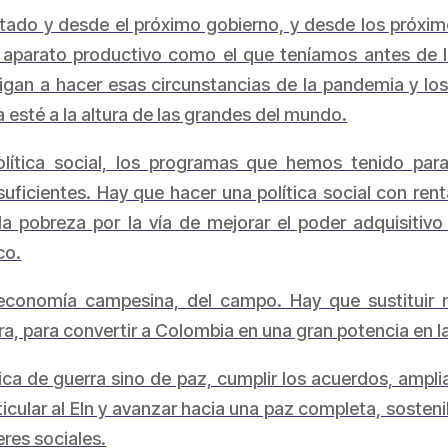
ado y desde el próximo gobierno, y desde los próximo
parato productivo como el que teníamos antes de la
gan a hacer esas circunstancias de la pandemia y lo
sté a la altura de las grandes del mundo.
lítica social, los programas que hemos tenido para
ficientes. Hay que hacer una política social con ren
a pobreza por la vía de mejorar el poder adquisitivo 
co.
 economía campesina, del campo. Hay que sustituir n
a, para convertir a Colombia en una gran potencia en l
ca de guerra sino de paz, cumplir los acuerdos, amplia
rticular al Eln y avanzar hacia una paz completa, sosten
eres sociales.