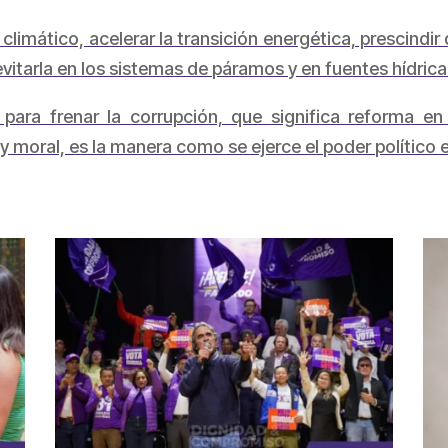
limático, acelerar la transición energética, prescindir 
vitarla en los sistemas de páramos y en fuentes hídric
para frenar la corrupción, que significa reforma en 
y moral, es la manera como se ejerce el poder político
partir