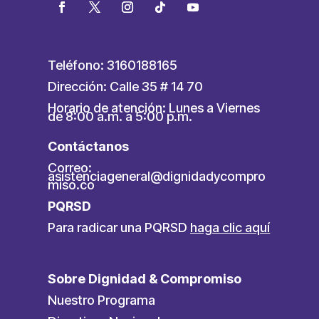
Teléfono: 3160188165
Dirección: Calle 35 # 14 70
Horario de atención: Lunes a Viernes
de 8:00 a.m. a 5:00 p.m.
Contáctanos
Correo:
asistenciageneral@dignidadycompro
miso.co
PQRSD
Para radicar una PQRSD
haga clic aquí
Sobre Dignidad & Compromiso
Nuestro Programa