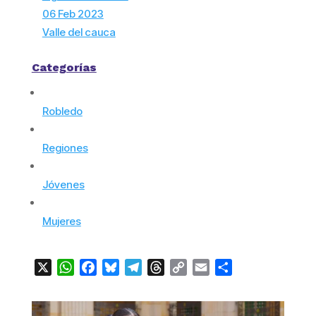
06 Feb 2023
Valle del cauca
Categorías
Robledo
Regiones
Jóvenes
Mujeres
X
WhatsApp
Facebook
Bluesky
Telegram
Threads
Copy
Email
Compartir
Link