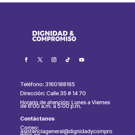
Teléfono: 3160188165
Dirección: Calle 35 # 14 70
Horario de atención: Lunes a Viernes
de 8:00 a.m. a 5:00 p.m.
Contáctanos
Correo:
asistenciageneral@dignidadycompro
miso.co