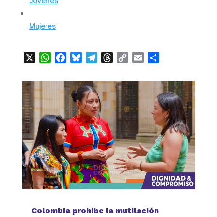
Jóvenes
Mujeres
X
WhatsApp
Facebook
Bluesky
Telegram
Threads
Copy
Email
Compartir
Link
Colombia prohíbe la mutilación