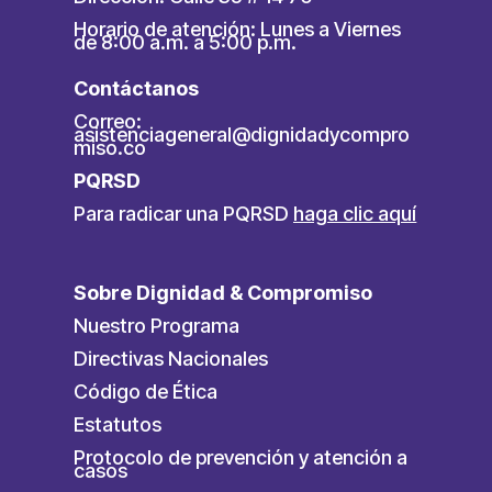
Horario de atención: Lunes a Viernes
de 8:00 a.m. a 5:00 p.m.
Contáctanos
Correo:
asistenciageneral@dignidadycompro
miso.co
PQRSD
Para radicar una PQRSD
haga clic aquí
Sobre Dignidad & Compromiso
Nuestro Programa
Directivas Nacionales
Código de Ética
Estatutos
Protocolo de prevención y atención a
casos