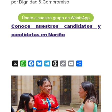
por
Dignidad & Compromiso
Únete a nuestro grupo en WhatsApp
Conoce nuestros candidatos y
candidatas en Nariño
X
WhatsApp
Facebook
Bluesky
Telegram
Threads
Copy
Email
Compartir
Link