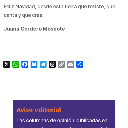
Feliz Navidad, desde esta tierra que resiste, que
canta y que cree.
Juana Cordero Moscote
X
WhatsApp
Facebook
Bluesky
Telegram
Threads
Copy
Email
Compartir
Link
Aviso editorial
Las columnas de opinión publicadas en