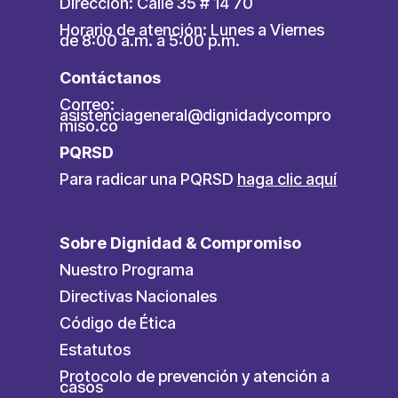
Dirección: Calle 35 # 14 70
Horario de atención: Lunes a Viernes
de 8:00 a.m. a 5:00 p.m.
Contáctanos
Correo:
asistenciageneral@dignidadycompro
miso.co
PQRSD
Para radicar una PQRSD
haga clic aquí
Sobre Dignidad & Compromiso
Nuestro Programa
Directivas Nacionales
Código de Ética
Estatutos
Protocolo de prevención y atención a
casos