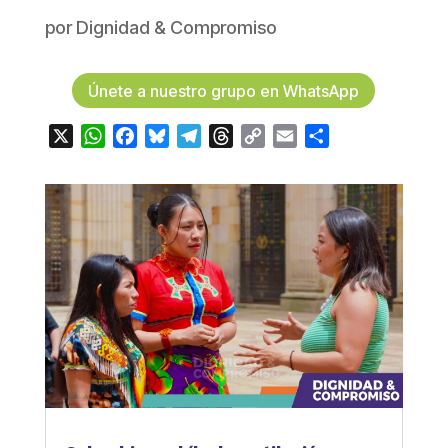
por
Dignidad & Compromiso
Únete a nuestro grupo en WhatsApp
X
WhatsApp
Facebook
Bluesky
Telegram
Threads
Copy
Email
Compartir
Link