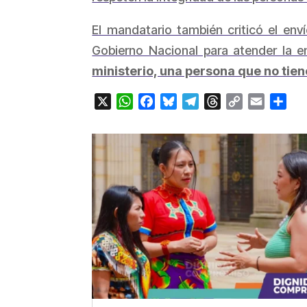
El mandatario también criticó el env
Gobierno Nacional para atender la e
ministerio, una persona que no tien
X
WhatsApp
Facebook
Bluesky
Telegram
Threads
Copy
Email
Com
Link