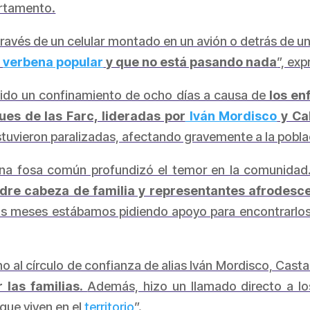
artamento.
 través de un celular montado en un avión o detrás de u
a
verbena popular
y que no está pasando nada
”, ex
ido un confinamiento de ocho días a causa de
los en
ues de las Farc, lideradas por
Iván Mordisco
y Ca
uvieron paralizadas, afectando gravemente a la poblaci
una fosa común profundizó el temor en la comunidad.
madre cabeza de familia y representantes afrodesc
s meses estábamos pidiendo apoyo para encontrarlos,
ho al círculo de confianza de alias Iván Mordisco, Cast
 las familias.
Además, hizo un llamado directo a lo
 que viven en el
territorio
”.