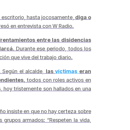
n escritorio, hasta jocosamente,
diga o
presó en entrevista con W Radio.
frentamientos entre las disidencias
larcá
. Durante ese periodo, todos los
ón que vive del trabajo diario.
 Según el alcalde,
las
víctimas
eran
endientes,
todos con roles activos en
 hoy tristemente son hallados en una
año insiste en que no hay certeza sobre
s grupos armados: “Respeten la vida,