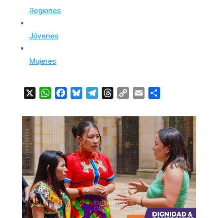
Regiones
Jóvenes
Mujeres
X
WhatsApp
Facebook
Bluesky
Telegram
Threads
Copy
Email
Compartir
Link