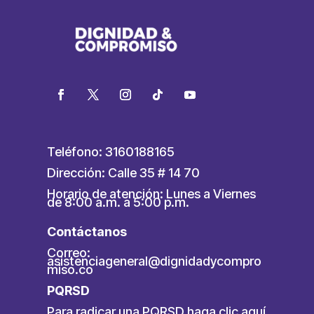
Teléfono: 3160188165
Dirección: Calle 35 # 14 70
Horario de atención: Lunes a Viernes
de 8:00 a.m. a 5:00 p.m.
Contáctanos
Correo:
asistenciageneral@dignidadycompro
miso.co
PQRSD
Para radicar una PQRSD
haga clic aquí