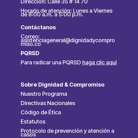
Dirección: Calle 35 # 14 70
Horario de atención: Lunes a Viernes
de 8:00 a.m. a 5:00 p.m.
Contáctanos
Correo:
asistenciageneral@dignidadycompro
miso.co
PQRSD
Para radicar una PQRSD
haga clic aquí
Sobre Dignidad & Compromiso
Nuestro Programa
Directivas Nacionales
Código de Ética
Estatutos
Protocolo de prevención y atención a
casos