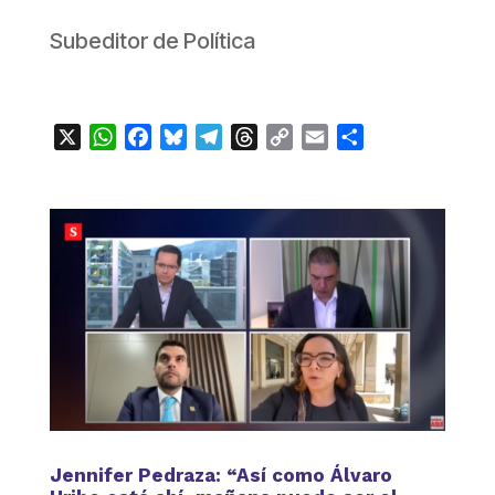
Subeditor de Política
X
WhatsApp
Facebook
Bluesky
Telegram
Threads
Copy
Email
Compartir
Link
Jennifer Pedraza: “Así como Álvaro