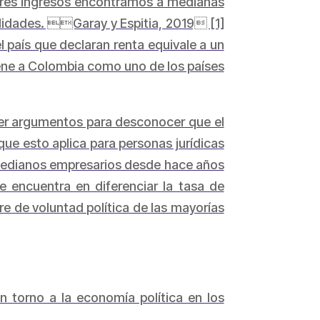
yores ingresos encontramos a medianas
ilidades. Garay y Espitia, 2019 [1]
 país que declaran renta equivale a un
tiene a Colombia como uno de los países
 ser argumentos para desconocer que el
ue esto aplica para personas jurídicas
medianos empresarios desde hace años
e encuentra en diferenciar la tasa de
ere de voluntad política de las mayorías
 torno a la economía política en los