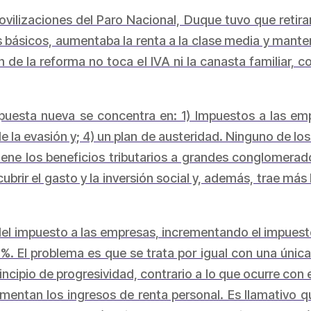
vilizaciones del Paro Nacional, Duque tuvo que retirar
s básicos, aumentaba la renta a la clase media y manten
n de la reforma no toca el IVA ni la canasta familiar
puesta nueva se concentra en: 1) Impuestos a las empr
de la evasión y; 4) un plan de austeridad. Ninguno de l
tiene los beneficios tributarios a grandes conglomera
brir el gasto y la inversión social y, además, trae más
el impuesto a las empresas, incrementando el impuest
. El problema es que se trata por igual con una únic
incipio de progresividad, contrario a lo que ocurre con 
mentan los ingresos de renta personal. Es llamativo qu