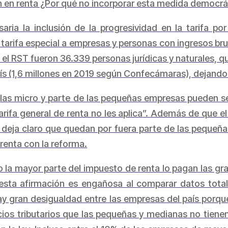
ión en renta ¿Por qué no incorporar esta medida democ
aria la inclusión de la progresividad en la tarifa p
a tarifa especial a empresas y personas con ingresos br
en el RST fueron 36.339 personas jurídicas y naturales, qu
 (1,6 millones en 2019 según Confecámaras), dejando p
“
las micro y parte de las pequeñas empresas pueden se
arifa general de renta no les aplica
”. Además de que el
o deja claro que quedan por fuera parte de las peque
renta con la reforma.
la mayor parte del impuesto de renta lo pagan las gr
 esta afirmación es engañosa al comparar datos tota
y gran desigualdad entre las empresas del país porqu
ios tributarios que las pequeñas y medianas no tienen,