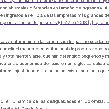
en la ley. Incluso entre el 10% de las empresas de ma
con abismales diferencias en tamaño de ingresos y ut
 en ingresos en el 10% de las empresas más grandes del
 superior al índice de personas (0,517 en 2018 [2]) que 
resos y patrimonio de las empresas del país no pueden
cumplir el mandato constitucional de progresividad, y q
 y totalmente viable, que han defendido pequeños y 
e crisis económica del país en un siglo. La salida s
utarios injustificados. La solución existe, pero se requi
(2019).
Dinámica de las desigualdades en Colombia. En
erritorial
. Desde Abajo.