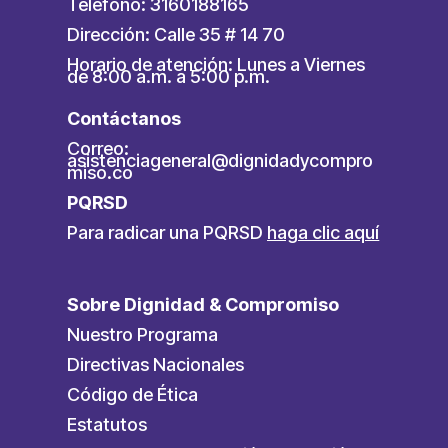
Teléfono: 3160188165
Dirección: Calle 35 # 14 70
Horario de atención: Lunes a Viernes
de 8:00 a.m. a 5:00 p.m.
Contáctanos
Correo:
asistenciageneral@dignidadycompro
miso.co
PQRSD
Para radicar una PQRSD
haga clic aquí
Sobre Dignidad & Compromiso
Nuestro Programa
Directivas Nacionales
Código de Ética
Estatutos