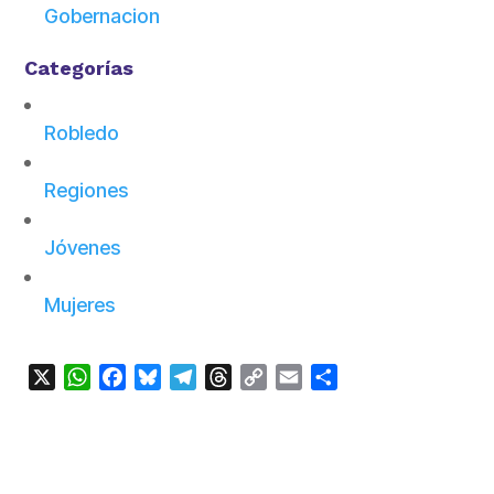
Gobernacion
Categorías
Robledo
Regiones
Jóvenes
Mujeres
X
WhatsApp
Facebook
Bluesky
Telegram
Threads
Copy
Email
Compartir
Link