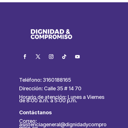
Teléfono: 3160188165
Dirección: Calle 35 # 14 70
Horario de atención: Lunes a Viernes
de 8:00 a.m. a 5:00 p.m.
Contáctanos
Correo:
asistenciageneral@dignidadycompro
miso.co