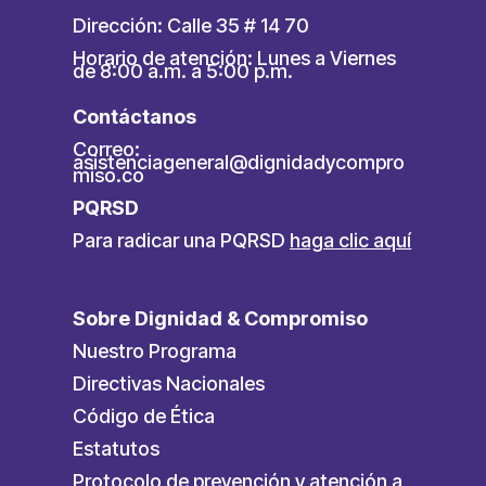
Dirección: Calle 35 # 14 70
Horario de atención: Lunes a Viernes
de 8:00 a.m. a 5:00 p.m.
Contáctanos
Correo:
asistenciageneral@dignidadycompro
miso.co
PQRSD
Para radicar una PQRSD
haga clic aquí
Sobre Dignidad & Compromiso
Nuestro Programa
Directivas Nacionales
Código de Ética
Estatutos
Protocolo de prevención y atención a