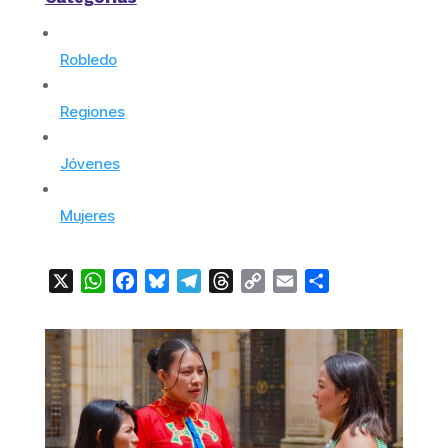
Robledo
Regiones
Jóvenes
Mujeres
X
WhatsApp
Facebook
Bluesky
Telegram
Threads
Copy
Email
Compartir
Link