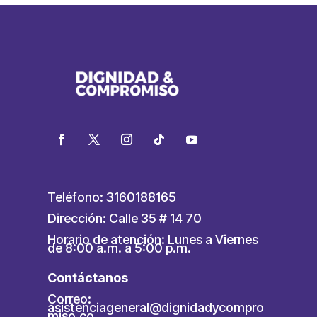
Teléfono: 3160188165
Dirección: Calle 35 # 14 70
Horario de atención: Lunes a Viernes
de 8:00 a.m. a 5:00 p.m.
Contáctanos
Correo:
asistenciageneral@dignidadycompro
miso.co