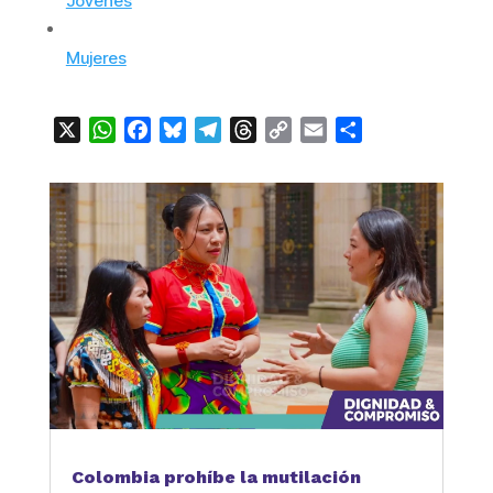
Jóvenes
Mujeres
X
WhatsApp
Facebook
Bluesky
Telegram
Threads
Copy
Email
Compartir
Link
Colombia prohíbe la mutilación