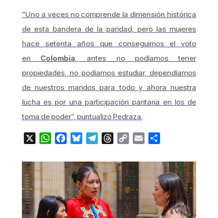
“Uno a veces no comprende la dimensión histórica
de esta bandera de la paridad, pero las mujeres
hace setenta años que conseguimos el voto
en
Colombia
, antes no podíamos tener
propiedades, no podíamos estudiar, dependíamos
de nuestros maridos para todo y ahora nuestra
lucha es por una participación paritaria en los de
toma de poder”,
puntualizó Pedraza.
X
WhatsApp
Facebook
Bluesky
Telegram
Threads
Copy
Email
Compartir
Link