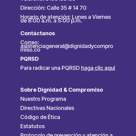
Dirección: Calle 35 # 14 70
Horario de atención: Lunes a Viernes
de 8:00 a.m. a 5:00 p.m.
Contáctanos
Correo:
asistenciageneral@dignidadycompro
miso.co
PQRSD
Para radicar una PQRSD
haga clic aquí
Sobre Dignidad & Compromiso
Nuestro Programa
Directivas Nacionales
Código de Ética
Estatutos
Protocolo de prevención y atención a