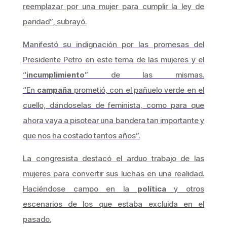
reemplazar por una mujer para cumplir la ley de
paridad”
, subrayó.
Manifestó su indignación por las promesas del
Presidente Petro en este tema de las mujeres y el
“
incumplimiento
”
de las mismas.
“
En
campaña
prometió, con el pañuelo verde en el
cuello, dándoselas de feminista, como para que
ahora vaya a pisotear una bandera tan importante y
que nos ha costado tantos años”.
La congresista destacó el arduo trabajo de las
mujeres para convertir sus luchas en una realidad.
Haciéndose campo en la
política
y otros
escenarios de los que estaba excluida en el
pasado.