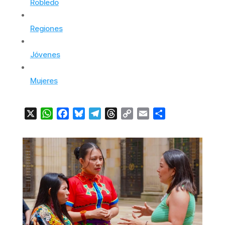
Robledo
Regiones
Jóvenes
Mujeres
X
WhatsApp
Facebook
Bluesky
Telegram
Threads
Copy
Email
Compartir
Link