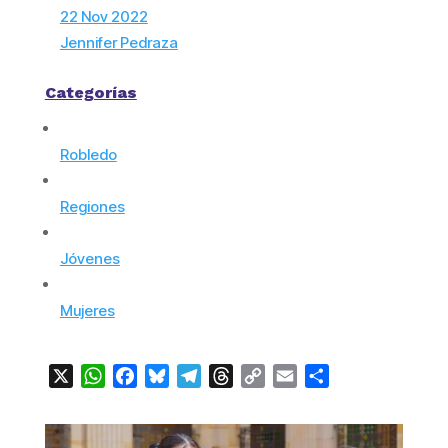
22 Nov 2022
Jennifer Pedraza
Categorías
Robledo
Regiones
Jóvenes
Mujeres
X
WhatsApp
Facebook
Bluesky
Telegram
Threads
Copy
Email
Compartir
Link