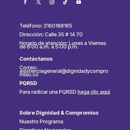
Teléfono: 3160188165
Dirección: Calle 35 # 14 70
Horario de atención: Lunes a Viernes
de 8:00 a.m. a 5:00 p.m.
Contáctanos
Correo:
asistenciageneral@dignidadycompro
miso.co
PQRSD
Para radicar una PQRSD
haga clic aquí
Sobre Dignidad & Compromiso
Nuestro Programa