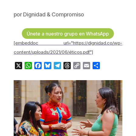
por
Dignidad & Compromiso
Únete a nuestro grupo en WhatsApp
[embeddoc url="https://dignidad.co/wp-
content/uploads/2021/06/éticos.pdf"]
X
WhatsApp
Facebook
Bluesky
Telegram
Threads
Copy
Email
Compartir
Link