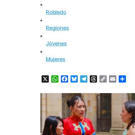
Robledo
Regiones
Jóvenes
Mujeres
X
WhatsApp
Facebook
Bluesky
Telegram
Threads
Copy
Email
Com
Link