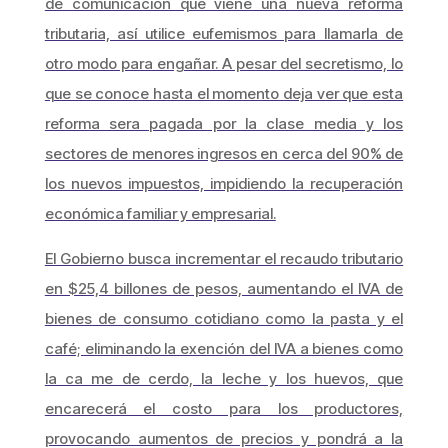
de comunicación que viene una nueva reforma
tributaria, así utilice eufemismos para llamarla de
otro modo para engañar. A pesar del secretismo, lo
que se conoce hasta el momento deja ver que esta
reforma sera pagada por la clase media y los
sectores de menores ingresos en cerca del 90% de
los nuevos impuestos, impidiendo la recuperación
económica familiar y empresarial.
El Gobierno busca incrementar el recaudo tributario
en $25,4 billones de pesos, aumentando el IVA de
bienes de consumo cotidiano como la pasta y el
café; eliminando la exención del IVA a bienes como
la ca me de cerdo, la leche y los huevos, que
encarecerá el costo para los productores,
provocando aumentos de precios y pondrá a la