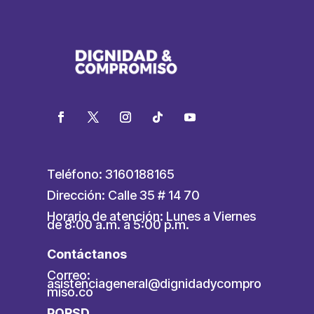
Teléfono: 3160188165
Dirección: Calle 35 # 14 70
Horario de atención: Lunes a Viernes
de 8:00 a.m. a 5:00 p.m.
Contáctanos
Correo:
asistenciageneral@dignidadycompro
miso.co
PQRSD