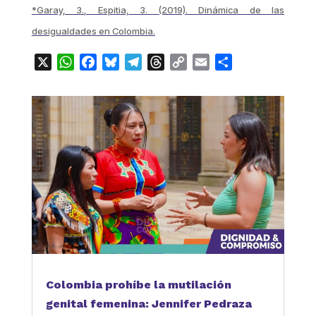
*Garay, 3., Espitia, 3. (2019). Dinámica de las
desigualdades en Colombia.
X
WhatsApp
Facebook
Bluesky
Telegram
Threads
Copy
Email
Compartir
Link
Colombia prohíbe la mutilación
genital femenina: Jennifer Pedraza