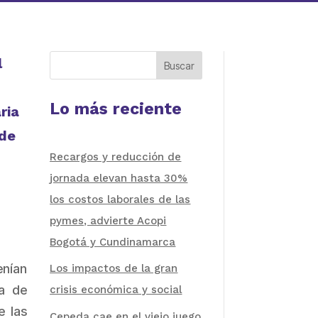
l
Buscar
Lo más reciente
ria
 de
Recargos y reducción de
jornada elevan hasta 30%
los costos laborales de las
pymes, advierte Acopi
Bogotá y Cundinamarca
enían
Los impactos de la gran
ta de
crisis económica y social
e las
Cepeda cae en el viejo juego