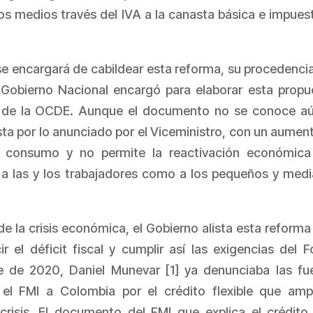
os medios través del IVA a la canasta básica e impues
 se encargará de cabildear esta reforma, su procedencia
 Gobierno Nacional encargó para elaborar esta propu
o de la OCDE. Aunque el documento no se conoce aú
ista por lo anunciado por el Viceministro, con un aumen
el consumo y no permite la reactivación económic
 a las y los trabajadores como a los pequeños y med
e la crisis económica, el Gobierno alista esta reforma
ir el déficit fiscal y cumplir así las exigencias del 
re de 2020, Daniel Munevar [1] ya denunciaba las fu
l FMI a Colombia por el crédito flexible que amp
risis. El documento del FMI que explica el crédito