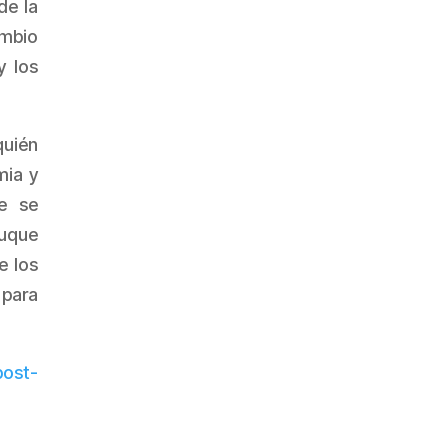
de la
ambio
y los
quién
mia y
e se
Duque
e los
 para
post-