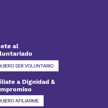
ete al
luntariado
QUIERO SER VOLUNTARIO
íliate a Dignidad &
ompromiso
UIERO AFILIARME