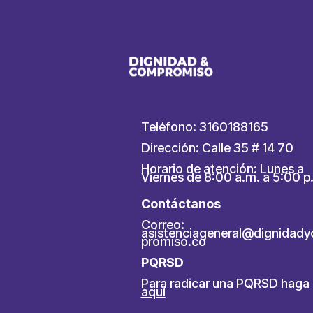
Teléfono: 3160188165
Dirección: Calle 35 # 14 70
Horario de atención: Lunes a
Viernes de 8:00 a.m. a 5:00 p
Contáctanos
Correo:
asistenciageneral@dignidad
promiso.co
PQRSD
Para radicar una PQRSD
haga 
aquí