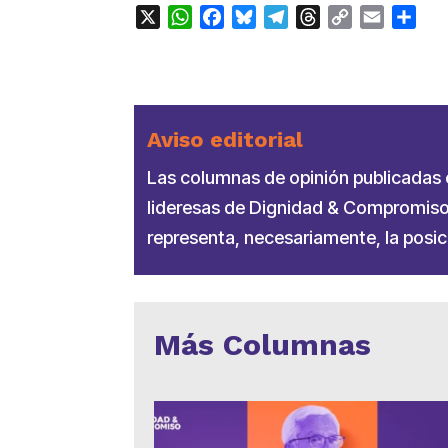
X
WhatsApp
Facebook
Bluesky
Telegram
Threads
Copy
Email
Com
Link
Aviso editorial
Las columnas de opinión publicadas en
lideresas de Dignidad & Compromiso.
representa, necesariamente, la posici
Más Columnas