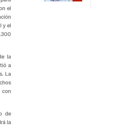
on el
ación
 y el
2.300
de la
tió a
s. La
echos
 con
to de
rá la