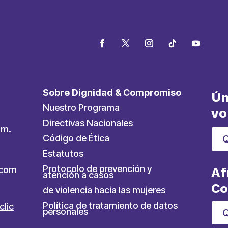
Sobre Dignidad & Compromiso
Ún
Nuestro Programa
vo
Directivas Nacionales
.m.
Código de Ética
Estatutos
Protocolo de prevención y
ycom
Af
atención a casos
C
de violencia hacia las mujeres
Política de tratamiento de datos
clic
personales
Q