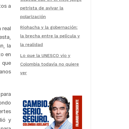
tos a
petrista de avivar la
polarización
Riohacha y la gobernación:
 real
la brecha entre la película y
esta,
la realidad
n, la
to en
Lo que la UNESCO vio y
a que
Colombia todavía no quiere
ianos
ver
 para
Fondo
ertes
lió y
 para