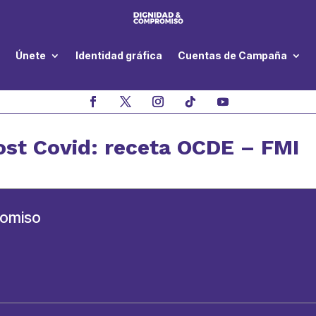
Únete
Identidad gráfica
Cuentas de Campaña
ost Covid: receta OCDE – FMI
romiso