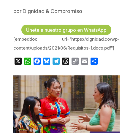
por
Dignidad & Compromiso
Únete a nuestro grupo en WhatsApp
[embeddoc url="https://dignidad.co/wp-
content/uploads/2021/06/Requisitos-1.docx.pdf"]
X
WhatsApp
Facebook
Bluesky
Telegram
Threads
Copy
Email
Compartir
Link