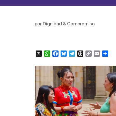
por
Dignidad & Compromiso
X
WhatsApp
Facebook
Bluesky
Telegram
Threads
Copy
Email
Com
Link