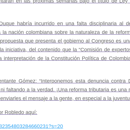
tarán en las próximas semanas bajo el título de Ley 
uque habría incurrido en una falta disciplinaria al d
a la nación colombiana sobre la naturaleza de la reform
 propuesta que presenta el gobierno al Congreso es una 
e la iniciativa, del contenido que la “Comisión de exp
la interpretación de la Constitución Política de Colomb
entante Gómez: “Interponemos esta denuncia contra 
 faltando a la verdad. ¡Una reforma tributaria es una r
viarles el mensaje a la gente, en especial a la juventud
or Robledo aquí:
/1382354803284660231?s=20