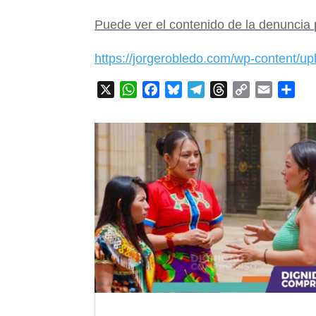
Puede ver el contenido de la denuncia
https://jorgerobledo.com/wp-content/u
X
WhatsApp
Facebook
Bluesky
Telegram
Threads
Copy
Email
Com
Link