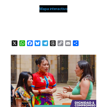
Mapa interactivo
X
WhatsApp
Facebook
Bluesky
Telegram
Threads
Copy
Email
Compartir
Link