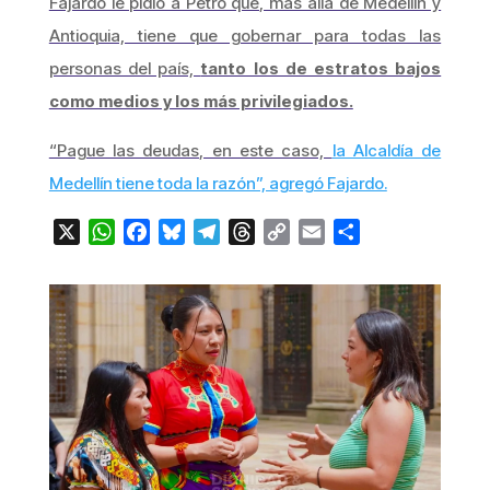
Fajardo le pidió a Petro que, más allá de Medellín y
Antioquia, tiene que gobernar para todas las
personas del país,
tanto los de estratos bajos
como medios y los más privilegiados.
“Pague las deudas, en este caso,
la Alcaldía de
Medellín tiene toda la razón”, agregó Fajardo.
X
WhatsApp
Facebook
Bluesky
Telegram
Threads
Copy
Email
Compartir
Link