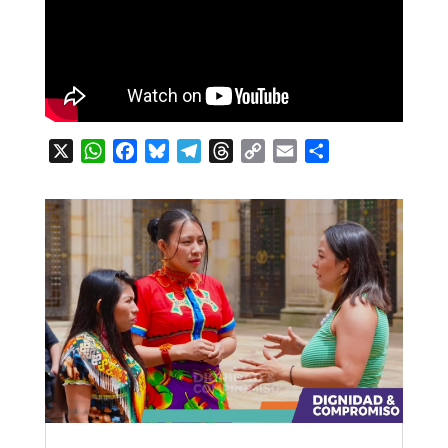
X
WhatsApp
Facebook
Bluesky
Telegram
Threads
Copy
Email
Compartir
Link