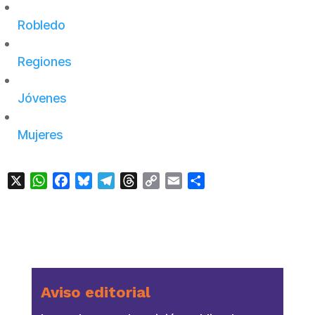
Robledo
Regiones
Jóvenes
Mujeres
X
WhatsApp
Facebook
Bluesky
Telegram
Threads
Copy
Email
Compartir
Link
Aviso editorial