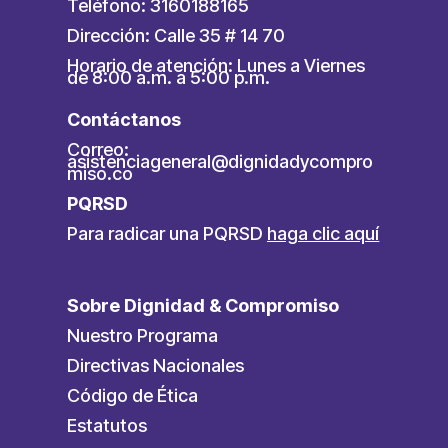
Teléfono: 3160188165
Dirección: Calle 35 # 14 70
Horario de atención: Lunes a Viernes
de 8:00 a.m. a 5:00 p.m.
Contáctanos
Correo:
asistenciageneral@dignidadycompro
miso.co
PQRSD
Para radicar una PQRSD
haga clic aquí
Sobre Dignidad & Compromiso
Nuestro Programa
Directivas Nacionales
Código de Ética
Estatutos