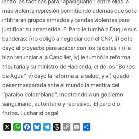
lanzó las tácticas para “apaciguarlo”, entre ellas la
más violenta represión permitiendo además que se le
infiltraran grupos armados y bandas violentas para
justificar su arremetida. El Paro le tumbó a Duque sus
banderas: i) lo obligó a negociar con el CNP, ii) Se le
cayó el proyecto para acabar con los taxistas, iii) le
hizo renunciar a la Canciller, iv) le tumbó la reforma
tributaria y su ministro de Hacienda, el de los “Bonos
de Agua”, v) cayó la reforma a la salud, y vi) quedó
desenmascarada ante el mundo la mentira del
“paraíso colombiano”, mostrando a un gobierno
sanguinario, autoritario y represivo. ¡El paro dio
frutos. Luchar sí paga!
X
WhatsApp
Facebook
Bluesky
Telegram
Threads
Copy
Email
Compartir
Link