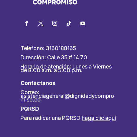
Teléfono: 3160188165
Dirección: Calle 35 # 14 70
Horario de atención: Lunes a Viernes
de 8:00 a.m. a 5:00 p.m.
Contáctanos
Correo:
asistenciageneral@dignidadycompro
miso.co
PQRSD
Para radicar una PQRSD
haga clic aquí