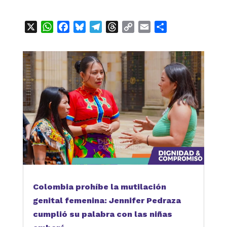
X
WhatsApp
Facebook
Bluesky
Telegram
Threads
Copy
Email
Compartir
Link
Colombia prohíbe la mutilación
genital femenina: Jennifer Pedraza
cumplió su palabra con las niñas