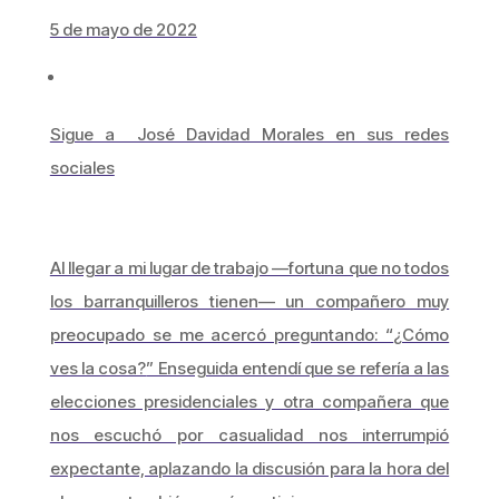
5 de mayo de 2022
Sigue a José Davidad Morales en sus redes
sociales
Al llegar a mi lugar de trabajo —fortuna que no todos
los barranquilleros tienen— un compañero muy
preocupado se me acercó preguntando: “
¿Cómo
ves la cosa?
” Enseguida entendí que se refería a las
elecciones presidenciales y otra compañera que
nos escuchó por casualidad nos interrumpió
expectante, aplazando la discusión para la hora del