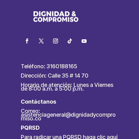
Teléfono: 3160188165
Dirección: Calle 35 # 14 70
Horario de atención: Lunes a Viernes
de 8:00 a.m. a 5:00 p.m.
Contáctanos
Correo:
asistenciageneral@dignidadycompro
miso.co
PQRSD
Para radicar una PQRSD
haga clic aquí