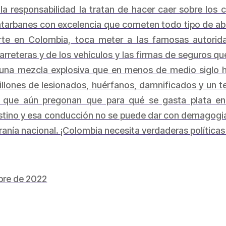
la responsabilidad la tratan de hacer caer sobre lo
 atarbanes con excelencia que cometen todo tipo de ab
te en Colombia, toca meter a las famosas autoridad
carreteras y de los vehículos y las firmas de seguros 
una mezcla explosiva que en menos de medio siglo ha
llones de lesionados, huérfanos, damnificados y un t
” que aún pregonan que para qué se gasta plata en p
no y esa conducción no se puede dar con demagogia y
ranía nacional. ¡Colombia necesita verdaderas políticas
mbre de 2022