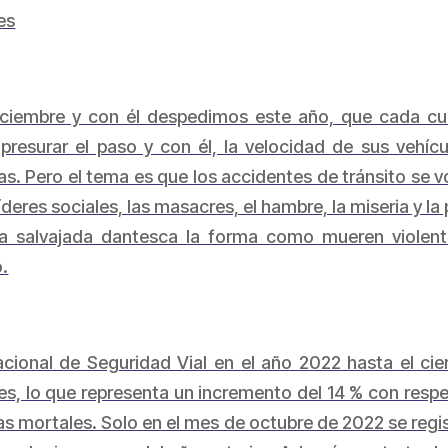
es
iciembre y con él despedimos este año, que cada cua
resurar el paso y con él, la velocidad de sus vehí
as. Pero el tema es que los accidentes de tránsito se v
 líderes sociales, las masacres, el hambre, la miseria y l
una salvajada dantesca la forma como mueren violent
.
acional de Seguridad Vial en el año 2022 hasta el cie
les, lo que representa un incremento del 14 % con respe
s mortales. Solo en el mes de octubre de 2022 se regi