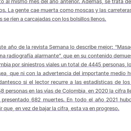
o al mismo mes del año anterior. Además, se trata del
ños. La gente cae muerta como moscas y las carreteras
 se ríen a carcajadas con los bolsillos llenos.
te año de la revista
Semana
lo describe mejor: “Masac
na radiografía alarmante”, que en su contenido demues
bia por siniestros viales un total de 4445 personas, 
sea, que ni con la advertencia del importante medio 
ntesco si el lector recurre a las estadísticas de los
58 personas en las vías de Colombia, en 2020 la cifra ll
n presentado 682 muertes. En todo el año 2021 hub
ir que, en vez de bajar la cifra, esta va en progreso.