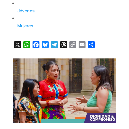
Jóvenes
Mujeres
X
WhatsApp
Facebook
Bluesky
Telegram
Threads
Copy
Email
Compartir
Link