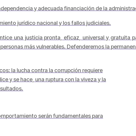
pendencia y adecuada financiación de la administraci
nto jurídico nacional y los fallos judiciales.
e una justicia pronta, eficaz, universal y gratuita 
las personas más vulnerables. Defenderemos la permanenc
cos: la lucha contra la corrupción requiere
ice y se hace, una ruptura con la viveza y la
esultados.
comportamiento serán fundamentales para