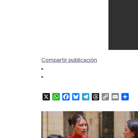
Compartir publicación
X
WhatsApp
Facebook
Bluesky
Telegram
Threads
Copy
Email
Com
Link