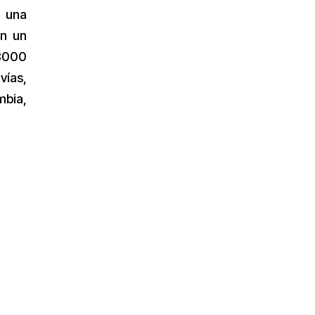
a una
on un
 8000
vías,
mbia,