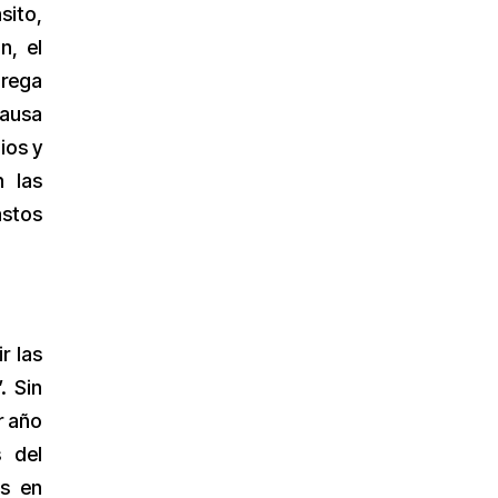
sito,
n, el
grega
causa
ios y
n las
astos
r las
. Sin
r año
s del
as en