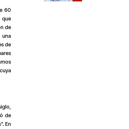
de 60
o que
ón de
a una
es de
bares
tamos
 cuya
iglo,
tó de
”. En