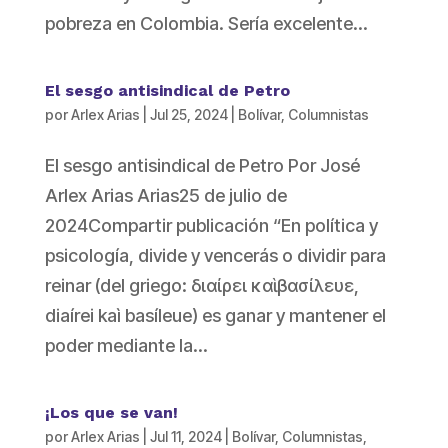
pobreza en Colombia. Sería excelente...
El sesgo antisindical de Petro
por
Arlex Arias
|
Jul 25, 2024
|
Bolívar
,
Columnistas
El sesgo antisindical de Petro Por José
Arlex Arias Arias25 de julio de
2024Compartir publicación “En política y
psicología, divide y vencerás o dividir para
reinar (del griego: διαίρει καὶ βασίλευε,
diaírei kaì basíleue) es ganar y mantener el
poder mediante la...
¡Los que se van!
por
Arlex Arias
|
Jul 11, 2024
|
Bolívar
,
Columnistas
,