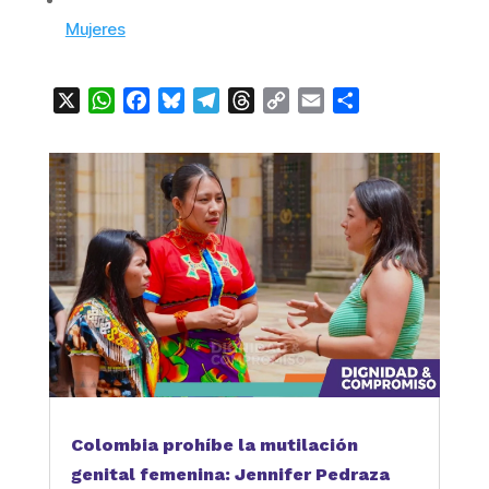
Mujeres
X
WhatsApp
Facebook
Bluesky
Telegram
Threads
Copy
Email
Compartir
Link
Colombia prohíbe la mutilación
genital femenina: Jennifer Pedraza