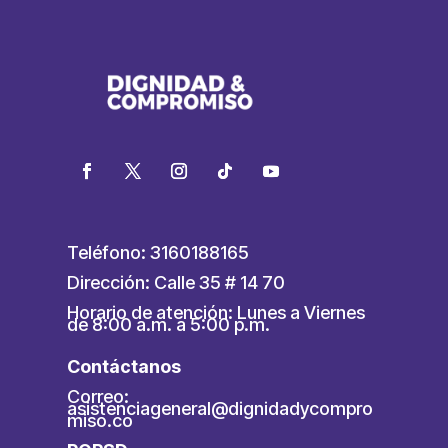
Teléfono: 3160188165
Dirección: Calle 35 # 14 70
Horario de atención: Lunes a Viernes
de 8:00 a.m. a 5:00 p.m.
Contáctanos
Correo:
asistenciageneral@dignidadycompro
miso.co