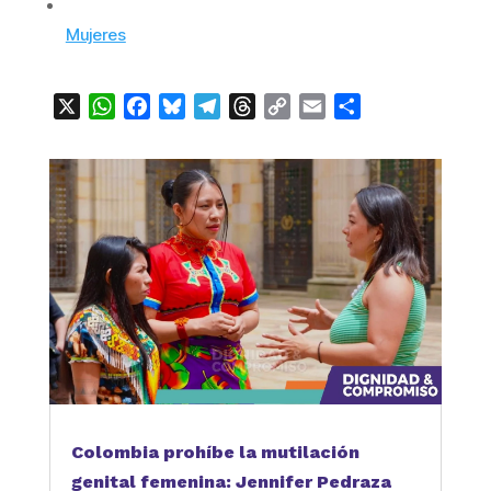
Mujeres
X
WhatsApp
Facebook
Bluesky
Telegram
Threads
Copy
Email
Compartir
Link
Colombia prohíbe la mutilación
genital femenina: Jennifer Pedraza