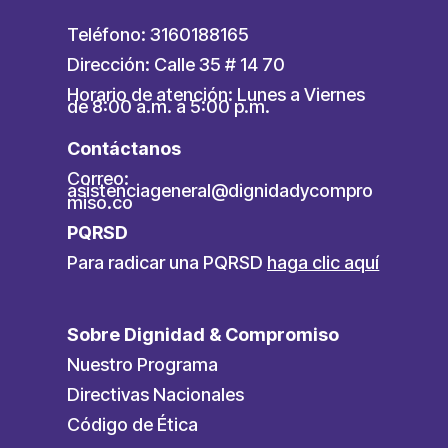
Teléfono: 3160188165
Dirección: Calle 35 # 14 70
Horario de atención: Lunes a Viernes
de 8:00 a.m. a 5:00 p.m.
Contáctanos
Correo:
asistenciageneral@dignidadycompro
miso.co
PQRSD
Para radicar una PQRSD
haga clic aquí
Sobre Dignidad & Compromiso
Nuestro Programa
Directivas Nacionales
Código de Ética