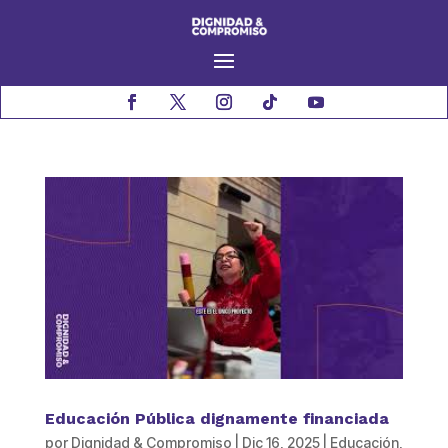
Educación Pública dignamente financiada
por
Dignidad & Compromiso
|
Dic 16, 2025
|
Educación
,