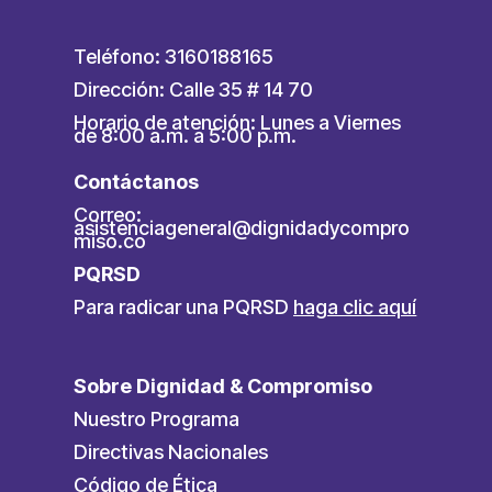
Teléfono: 3160188165
Dirección: Calle 35 # 14 70
Horario de atención: Lunes a Viernes
de 8:00 a.m. a 5:00 p.m.
Contáctanos
Correo:
asistenciageneral@dignidadycompro
miso.co
PQRSD
Para radicar una PQRSD
haga clic aquí
Sobre Dignidad & Compromiso
Nuestro Programa
Directivas Nacionales
Código de Ética