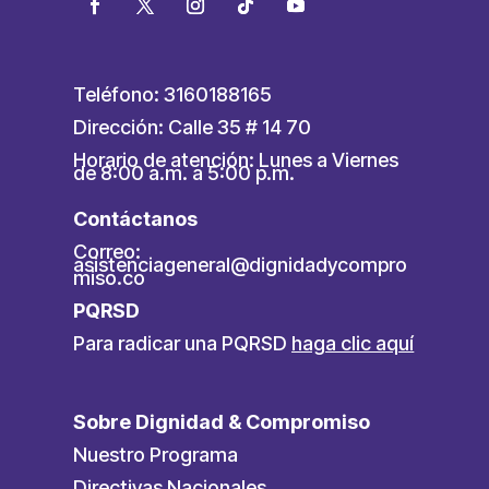
Teléfono: 3160188165
Dirección: Calle 35 # 14 70
Horario de atención: Lunes a Viernes
de 8:00 a.m. a 5:00 p.m.
Contáctanos
Correo:
asistenciageneral@dignidadycompro
miso.co
PQRSD
Para radicar una PQRSD
haga clic aquí
Sobre Dignidad & Compromiso
Nuestro Programa
Directivas Nacionales