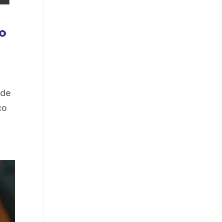
o
 de
co