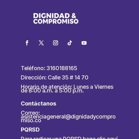
Teléfono: 3160188165
Dirección: Calle 35 # 14 70
Horario de atención: Lunes a Viernes
de 8:00 a.m. a 5:00 p.m.
Contáctanos
Correo:
asistenciageneral@dignidadycompro
miso.co
PQRSD
Para radicar una PQRSD
haga clic aquí