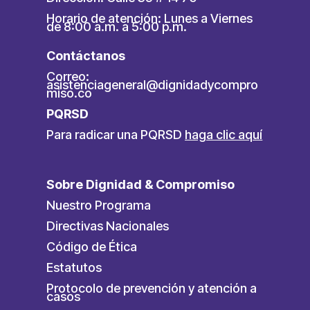
Horario de atención: Lunes a Viernes
de 8:00 a.m. a 5:00 p.m.
Contáctanos
Correo:
asistenciageneral@dignidadycompro
miso.co
PQRSD
Para radicar una PQRSD
haga clic aquí
Sobre Dignidad & Compromiso
Nuestro Programa
Directivas Nacionales
Código de Ética
Estatutos
Protocolo de prevención y atención a
casos