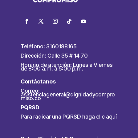
Teléfono: 3160188165
Dirección: Calle 35 # 14 70
Horario de atención: Lunes a Viernes
de 8:00 a.m. a 5:00 p.m.
Contáctanos
Correo:
asistenciageneral@dignidadycompro
miso.co
PQRSD
Para radicar una PQRSD
haga clic aquí