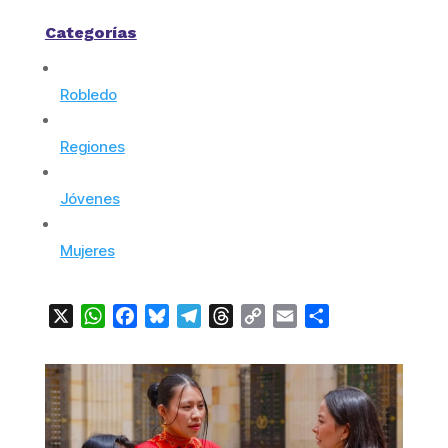
Categorías
Robledo
Regiones
Jóvenes
Mujeres
X
WhatsApp
Facebook
Bluesky
Telegram
Threads
Copy
Email
Compartir
Link