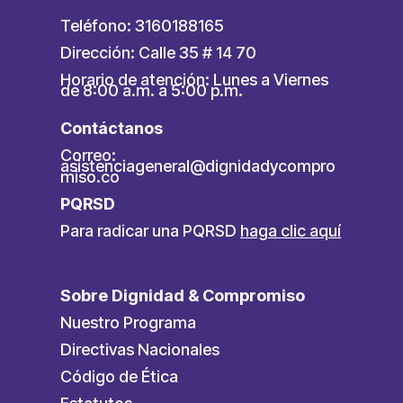
Teléfono: 3160188165
Dirección: Calle 35 # 14 70
Horario de atención: Lunes a Viernes
de 8:00 a.m. a 5:00 p.m.
Contáctanos
Correo:
asistenciageneral@dignidadycompro
miso.co
PQRSD
Para radicar una PQRSD
haga clic aquí
Sobre Dignidad & Compromiso
Nuestro Programa
Directivas Nacionales
Código de Ética