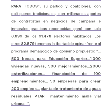
PARA TODOS”
, su partido y coaliciones, con
politiqueros tradicionales, con millonarios aportes
de contratistas en negocios de campaña e
inmorales practicas reconocidas ganó con solo
8.899
de los
91.478
electores habilitados. Los
otros
82.579
tenemos la libertad de opinar frente al
programa demagógico de gobierno propuesto:
“…
500 becas para Educación Superior…1.000
viviendas nuevas, 500 mejoramientos…2000
esterilizaciones… financiación de 100
emprendimientos… 50 empresas para crear
200 empleos… planta de tratamiento de aguas
residuales PTAR… mantenimiento malla vial
urbana…”
.