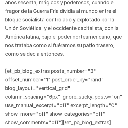
años sesenta, mágicos y poderosos, cuando el
fragor de la Guerra Fría dividía al mundo entre el
bloque socialista controlado y explotado por la
Unión Soviética, y el occidente capitalista, con la
América latina, bajo el poder norteamericano, que
nos trataba como si fuéramos su patio trasero,
como se decía entonces.
[et_pb_blog_extras posts_number="3"
offset_number="1" post_order_by="rand"
blog_layout="vertical_grid"
column_spacing="6px" ignore_sticky_posts="on"
use_manual_excerpt="off" excerpt_length="0"
show_more="off" show_categories="off"
show_comments="off"][/et_pb_blog_extras]