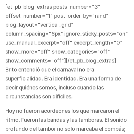
[et_pb_blog_extras posts_number="3"
offset_number="1" post_order_by="rand"
blog_layout="vertical_grid"
column_spacing="6px" ignore_sticky_posts="on"
use_manual_excerpt="off" excerpt_length="0"
show_more="off" show_categories="off"
show_comments="off"][/et_pb_blog_extras]
Brito entendió que el carnaval no era
superficialidad. Era identidad. Era una forma de
decir quiénes somos, incluso cuando las
circunstancias son difíciles.
Hoy no fueron acordeones los que marcaron el
ritmo. Fueron las bandas y las tamboras. El sonido
profundo del tambor no solo marcaba el compás;