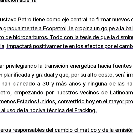
 Gustavo Petro tiene como eje central no firmar nuevos 
a gradualmente a Ecopetrol, le propina un golpe a la ba
o de hidrocarburos. Todo con la tesis de que la dismin
, impactará positivamente en los efectos por el cambi
ar privilegiando la transición energética hacia fuentes
 planificada y gradual y que, por su alto costo, será irr
la han planeado a 30 y más años y ninguna de las na
etro, empezando por nuestros vecinos de Latinoamér
enos Estados Unidos, convertido hoy en el mayor pro
l uso de la nociva técnica del Fracking.
ros responsables del cambio climático y de la emisió