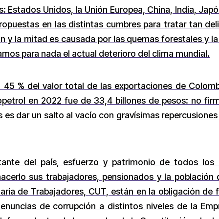
 Estados Unidos, la Unión Europea, China, India, Jap
opuestas en las distintas cumbres para tratar tan del
y la mitad es causada por las quemas forestales y la
amos para nada el actual deterioro del clima mundial.
l 45 % del valor total de las exportaciones de Colomb
copetrol en 2022 fue de 33,4 billones de pesos: no fi
 es dar un salto al vacío con gravísimas repercusiones
ante del país, esfuerzo y patrimonio de todos los
acerlo sus trabajadores, pensionados y la población 
taria de Trabajadores, CUT, están en la obligación de f
enuncias de corrupción a distintos niveles de la Empr