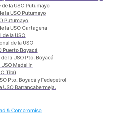
te de la USO Putumayo
 de la USO Putumayo
USO Putumayo
e de la USO Cartagena
l de la USO
ional de la USO
SO Puerto Boyacá
e de la USO Pto. Boyacá
a USO Medellín
SO Tibú
 USO Pto. Boyacá y Fedepetrol
 la USO Barrancabermeja.
idad & Compromiso